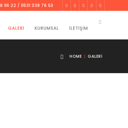
8 96 22 / 0531 338 76 53
GALERI
KURUMSAL
İLETIŞIM
HOME
GALERI