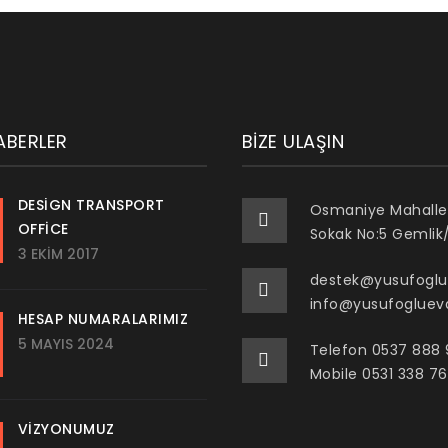
ABERLER
BIZE ULAŞIN
DESIGN TRANSPORT
Osmaniye Mahalle
OFFICE
Sokak No:5 Gemlik
3 EKIM 2017
destek@yusufoglu
info@yusufogluev
HESAP NUMARALARIMIZ
5 MAYIS 2024
Telefon 0537 888
Mobile 0531 338 7
VIZYONUMUZ