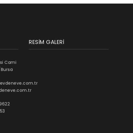
RESIM GALERI
si Cami
/Bursa
evdeneve.com.tr
deneve.com.tr
 9622
653